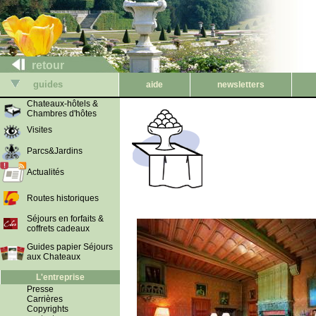
retour
guides
aide
newsletters
Chateaux-hôtels &
Chambres d'hôtes
Visites
Parcs&Jardins
Actualités
Routes historiques
Séjours en forfaits &
coffrets cadeaux
Guides papier Séjours
aux Chateaux
L'entreprise
Presse
Carrières
Copyrights