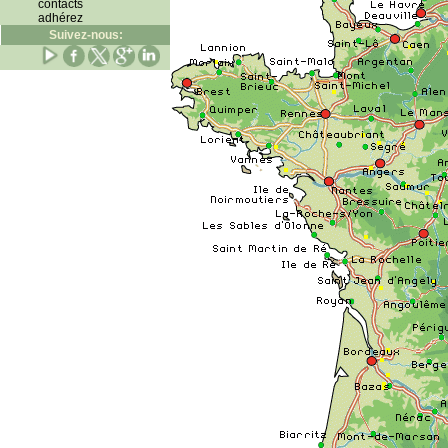
contacts
adhérez
Suivez-nous: